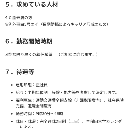
５．求めている人材
４０歳未満の方
※例外事由3号のイ（長期勤続によるキャリア形成のため）
６．勤務開始時期
可能な限り早くの着任希望 （ご相談に応じます。）
７．待遇等
雇用形態：正社員
給与：半期年俸制。経験・能力等を考慮して決定します。
福利厚生：通勤交通費全額支給（非課税限度内）、社会保険
完備、退職金制度有
勤務時間：9時30分～18時
休日・休暇：完全週休2日制（土日）、早稲田大学カレンダ
ーによる。